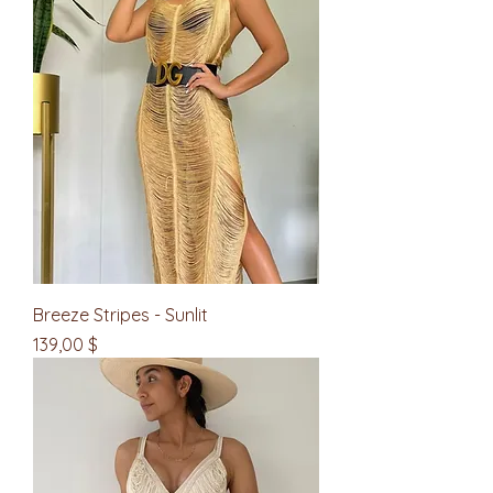
Breeze Stripes - Sunlit
Цена
139,00 $