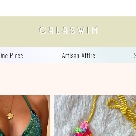
C A L A S W I M
One Piece
Artisan Attire