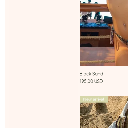
Black Sand
Vista 
Prezzo
195,00 USD
New arrival