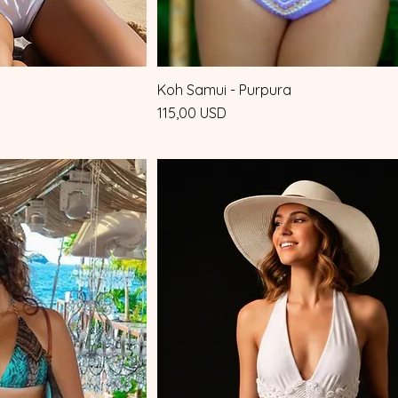
Koh Samui - Purpura
rapida
Vista rapida
Prezzo
115,00 USD