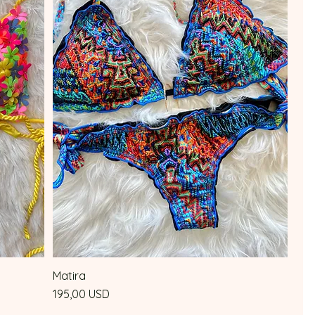
Matira
Vista rapida
Prezzo
195,00 USD