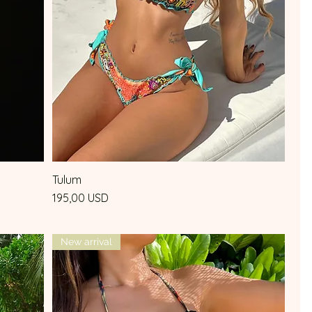
Tulum
Vista rapida
Prezzo
195,00 USD
New arrival