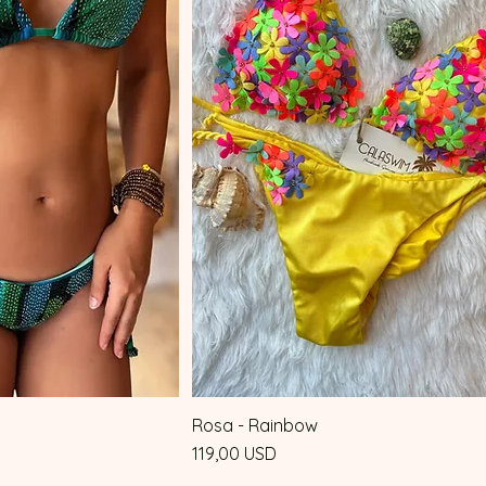
Rosa - Rainbow
rapida
Vista rapida
Prezzo
119,00 USD