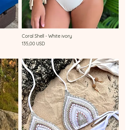
Coral Shell - White ivory
Vista rapida
Prezzo
135,00 USD