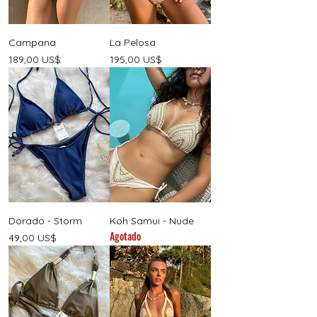
Campana
La Pelosa
Precio
Precio
189,00 US$
195,00 US$
Dorado - Storm
Koh Samui - Nude
Agotado
Precio
49,00 US$