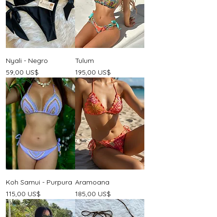
Nyali - Negro
Tulum
Precio
Precio
59,00 US$
195,00 US$
Koh Samui - Purpura
Aramoana
Precio
Precio
115,00 US$
185,00 US$