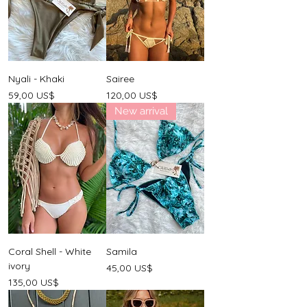
Nyali - Khaki
Sairee
Precio
Precio
59,00 US$
120,00 US$
New arrival
Coral Shell - White
Samila
ivory
Precio
45,00 US$
Precio
135,00 US$