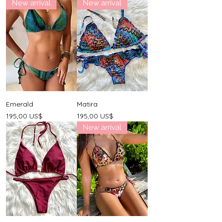
New arrival
New arrival
Emerald
Matira
Precio
Precio
195,00 US$
195,00 US$
New arrival