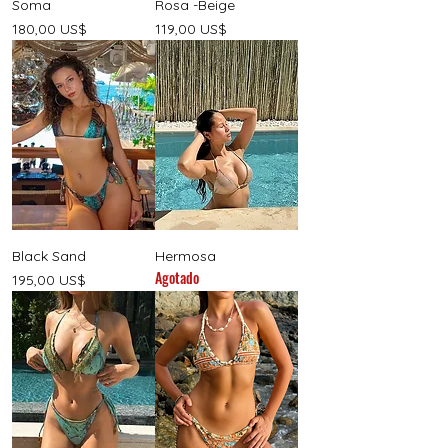
Soma
Rosa -Beige
Precio
Precio
180,00 US$
119,00 US$
Black Sand
Hermosa
Agotado
Precio
195,00 US$