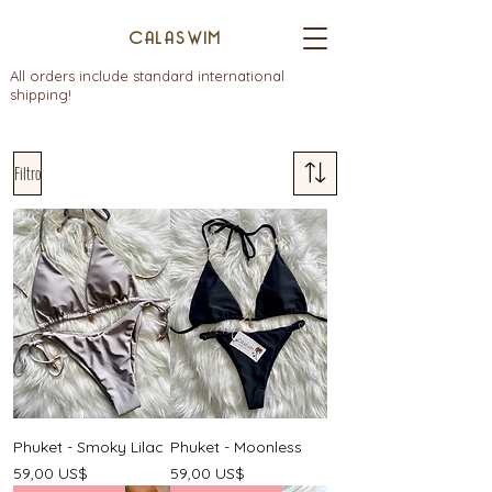
CALASWIM
All orders include standard international
shipping!
Filtro
Phuket - Smoky Lilac
Phuket - Moonless
Precio
Precio
59,00 US$
59,00 US$